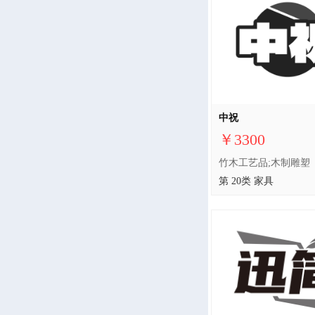
中祝
￥3300
竹木工艺品;木制雕塑
第 20类 家具