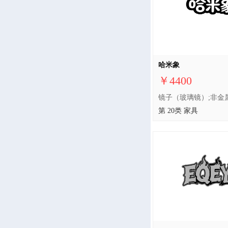
哈米象
￥4400
第 20类 家具