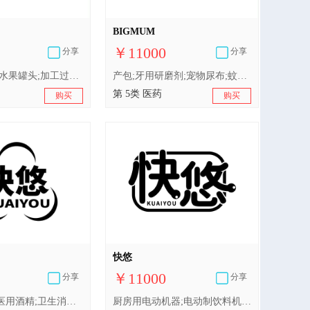
BIGMUM
￥11000
分享
分享
肉;鱼制食品;水果罐头;加工过的水果;汤;蛋;奶;食用油;食用果冻;加工过的花生;木耳;豆腐
产包;牙用研磨剂;宠物尿布;蚊香;杀寄生虫剂;杀螨剂;杀虫剂;婴儿用一次性游泳尿裤;药枕
第 5类 医药
购买
购买
快悠
￥11000
分享
分享
维生素制剂;医用酒精;卫生消毒剂;医用诊断试剂;婴儿奶粉;医用营养品;净化剂;婴儿尿布;消毒纸巾;医用眼罩
厨房用电动机器;电动制饮料机;工业机器人;制食品用电动机械;电动清洁机械和设备;洗衣机;家用电动水果榨汁机;包装机;洗碗机;非手动磨咖啡机