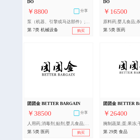
DO
DO
￥8800
￥16500
分享
泵（机器、引擎或马达部件）;空气滤清器（引擎部件）;洗衣机;电动清洁机械和设备;工业机器人;厨房用电动机器;机器轴;电动刀;包装机;农业机械
第 7类 机械设备
第 5类 医药
购买
团团金 BETTER BARGAIN
团团金 BETTER B
￥38500
￥26400
分享
人用药;消毒剂;贴剂;婴儿食品;婴儿奶粉;动物用维生素;杀虫剂;卫生巾;婴儿尿布;消毒纸巾
第 5类 医药
第 29类 食品
购买