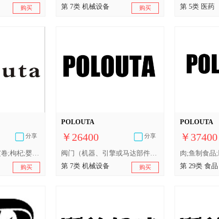
第 7类 机械设备
第 5类 医药
购买
购买
POLOUTA
POLOUTA
￥26400
￥37400
分享
分享
人用药;中药成药;艾卷;枸杞;婴儿食品;婴儿奶粉;净化剂;卫生巾;婴儿尿布;消毒纸巾
阀门（机器、引擎或马达部件）;轴承（机器部件）;真空吸尘器;电控拉窗帘装置;电动榨果汁机;缝纫机;厨房用电动机器;洗衣机;千斤顶（机器）;空气滤清器（引擎部件）
第 7类 机械设备
第 29类 食品
购买
购买