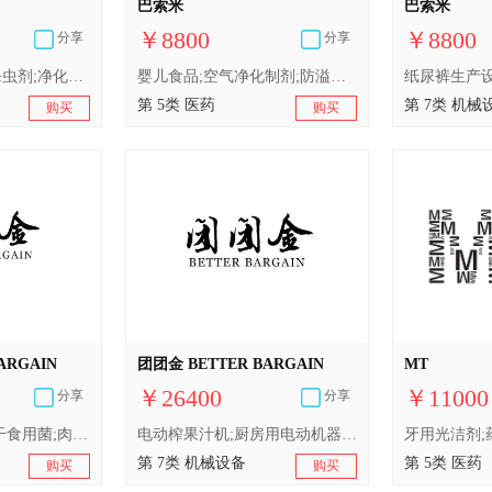
巴索米
巴索米
￥8800
￥8800
分享
分享
原料药;婴儿食品;杀虫剂;净化剂;牙用光洁剂;医用营养品;婴儿奶粉;兽医用药;卫生巾;人用药
婴儿食品;空气净化制剂;防溢乳垫;消毒剂;婴儿尿裤;蚊香;消毒纸巾;人用药;婴儿奶粉;出牙剂
第 5类 医药
第 7类 机械
购买
购买
ARGAIN
团团金 BETTER BARGAIN
MT
￥26400
￥11000
分享
分享
腌制蔬菜;蛋;果冻;干食用菌;肉;以水果为主的零食小吃;鱼制食品;海参（非活）;水产罐头;加工过的坚果
电动榨果汁机;厨房用电动机器;洗衣机;工业机器人;液压手工具;空气滤清器（引擎部件）;阀门（机器、引擎或马达部件）;真空吸尘器;轴承（机器部件）;液压千斤顶
第 7类 机械设备
第 5类 医药
购买
购买