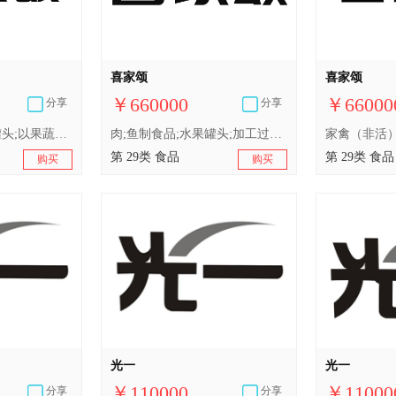
喜家颂
喜家颂
￥660000
￥66000
分享
分享
肉;鱼制食品;水果罐头;以果蔬为主的零食小吃;蛋;牛奶饮料（以牛奶为主）;食用油;加工过的坚果;干食用菌;豆腐制品
肉;鱼制食品;水果罐头;加工过的水果;腌制蔬菜;蛋;牛奶;食用油;水晶冻;加工过的坚果;干食用菌;豆腐制品
第 29类 食品
第 29类 食品
购买
购买
光一
光一
￥110000
￥11000
分享
分享