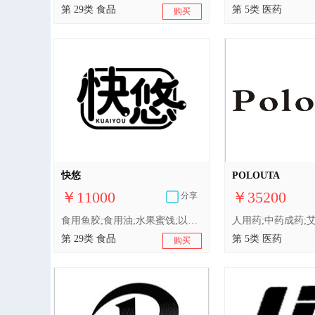
第 29类 食品
第 5类 医药
购买
快悠
POLOUTA
￥11000
￥35200
分享
食用鱼胶;食用油;水果蜜饯;以果蔬为主的零食小吃;以果蔬为主的零食小吃;腌制蔬菜;肉;加工过的坚果;酸奶;干食用菌;豆腐制品
第 29类 食品
第 5类 医药
购买