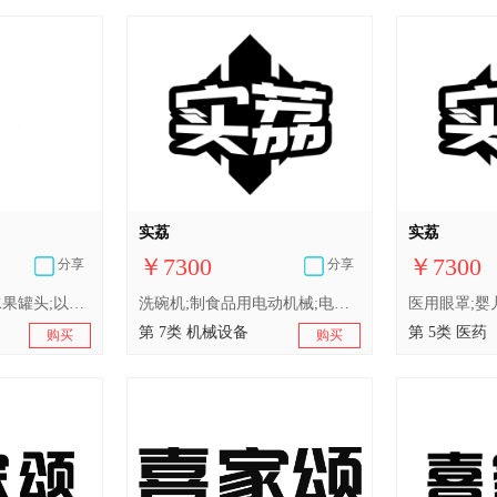
实荔
实荔
￥7300
￥7300
分享
分享
肉;加工过的海鲜;水果罐头;以果蔬为主的零食小吃;以果蔬为主的零食小吃;腌制蔬菜;加工过的坚果;干食用菌;豆腐制品;食用油;蛋
洗碗机;制食品用电动机械;电动制饮料机;包装机;非手动磨咖啡机;厨房用电动机器;家用电动水果榨汁机;洗衣机;工业机器人;电动清洁机械和设备
第 7类 机械设备
第 5类 医药
购买
购买