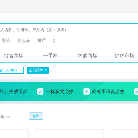
眼镜
化妆品
餐厅
灯
出售商标
一手标
求购商标
供求市场
×
×
奶粉;29-奶粉
全部消除
转让失败退款
一标多卖必赔
商标不保真必赔
导出
新