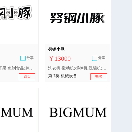
努钢小豚
￥13000
分享
分享
肉;加工过的坚果;鱼制食品;腌制水果;食用油;腐竹;肉罐头;牛奶;干食用菌;腌制蔬菜
洗衣机;搅动机;搅拌机;洗碗机;家用非手动研磨机;非手动磨咖啡机;食品加工机（电动）;电动榨果汁机;家用豆浆机;家用切肉机;家用切菜机;干洗机
第 7类 机械设备
购买
购买