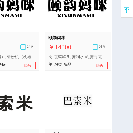
颐韵妈咪
￥14300
分享
分享
磨粉机（机器）;磨粉机（机器）;制食品用电动机械;电动榨果汁机;电动榨果汁机;电动榨果汁机;搅拌机;搅拌机;搅拌机;缝纫机;洗碗机;厨房用电动机器;食品加工机（电动）;清洁用除尘装置;废弃食物处理机
肉;蔬菜罐头;腌制水果;腌制蔬菜;果冻;加工过的坚果;豆腐制品;奶制品;孕妇、哺乳期妇女食用奶粉;食用油
设备
第 29类 食品
购买
购买