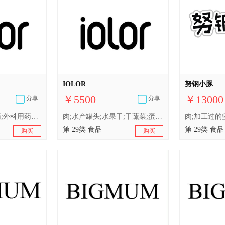
IOLOR
努钢小豚
￥5500
￥13000
分享
分享
人用药;减肥药;补药;外科用药膏;医用营养品;宠物尿布;兽医用药
肉;水产罐头;水果干;干蔬菜;蛋;牛奶制品;奶粉;食用油;加工过的坚果;干食用菌
第 29类 食品
第 29类 食品
购买
购买