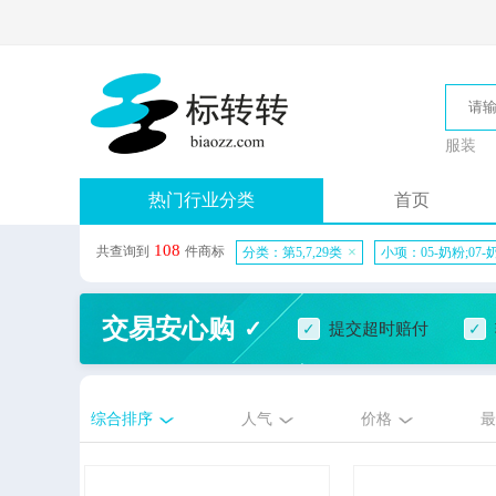
服装
热门行业分类
首页
108
共查询到
件商标
×
分类：第5,7,29类
小项：05-奶粉;07-
交易安心购
提交超时赔付
综合排序
人气
价格
最