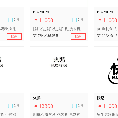
BIGMUM
BIGMUM
￥11000
￥11000
分享
分享
药油;药用胶囊;婴儿奶粉;医用酶;婴儿含乳面粉;婴儿尿裤;鱼肝油;婴儿尿布;医用棉签;婴儿食品;婴儿配方奶粉
搅拌机;搅拌机;搅拌机;洗衣机;电控拉窗帘装置;自动售货机;3D打印机;电动擦鞋机;真空吸尘器;电动剪刀;电动榨果汁机;电动榨果汁机;电动榨果汁机;洗碗机
第 7类 机械设备
第 29类 食品
购买
购买
火鹏
快悠
￥12300
￥11000
分享
分享
补药;消毒剂;医用药物;中药成药;抗菌洗手液;婴儿奶粉;空气净化制剂;杀虫剂;婴儿尿布;卫生巾
割草机;缝纫机;包装机;电动榨汁机;电动榨汁机;电动榨汁机;千斤顶（机器）;非手动的手持工具;钻头（机器部件）;泵（机器）;垃圾处理装置;3D打印机