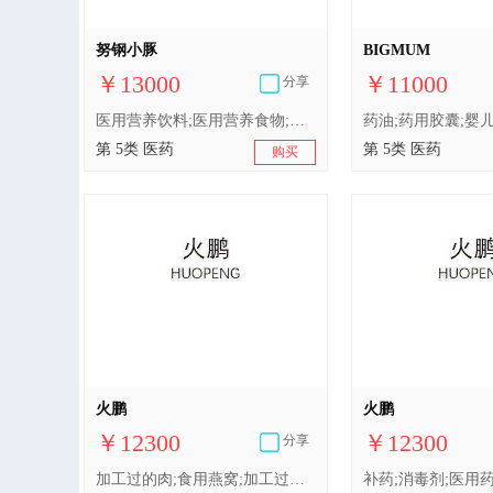
努钢小豚
BIGMUM
￥13000
￥11000
分享
医用营养饮料;医用营养食物;医用麦乳精饮料;医用白朊食品;医用白朊制剂;婴儿含乳面粉;医用冻干食物;婴儿食品;医用营养品;营养补充剂;矿物质食品补充剂;蛋白质膳食补充剂;婴儿配方奶粉;婴儿奶粉;葡萄糖膳食补充剂;酵母膳食补充剂
第 5类 医药
第 5类 医药
购买
火鹏
火鹏
￥12300
￥12300
分享
加工过的肉;食用燕窝;加工过的海鲜;水果罐头;以水果为主的零食小吃;腌制蔬菜;蛋;牛奶饮料（以牛奶为主）;食用油;加工过的坚果