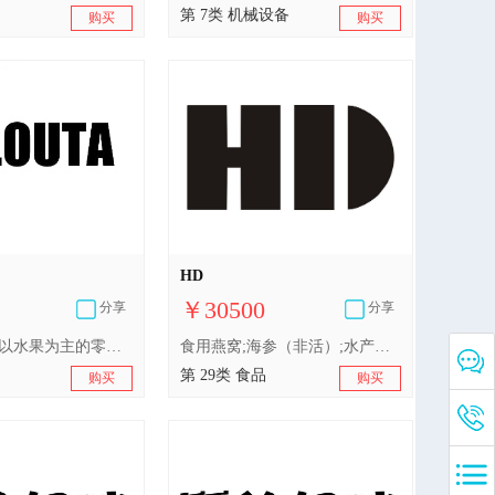
第 7类 机械设备
购买
购买
HD
￥30500
分享
分享
肉;鱼制食品;以水果为主的零食小吃;腌制蔬菜;干食用菌;水产罐头;蛋;奶茶（以奶为主）;加工过的坚果;食用油
食用燕窝;海参（非活）;水产罐头;以果蔬为主的零食小吃;以果蔬为主的零食小吃;酱菜;蛋;奶粉;酸奶;食用油;加工过的坚果;干食用菌;豆腐制品
第 29类 食品
购买
购买