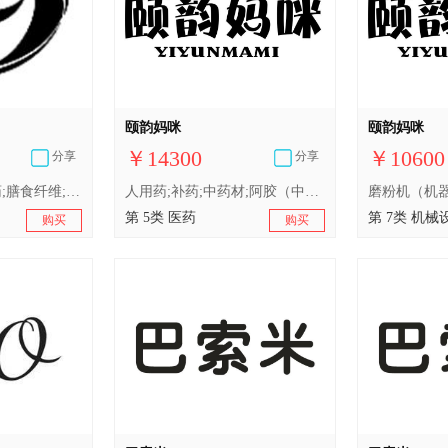
颐韵妈咪
颐韵妈咪
￥14300
￥10600
分享
分享
消毒剂;膏剂;人用药;膳食纤维;减肥药;医用营养品;婴儿食品;净化剂;卫生巾;婴儿尿布
人用药;补药;中药材;阿胶（中药材）;催产药;医用营养品;婴儿食品;卫生巾;含药婴儿油;婴儿尿布
第 5类 医药
第 7类 机械
购买
购买