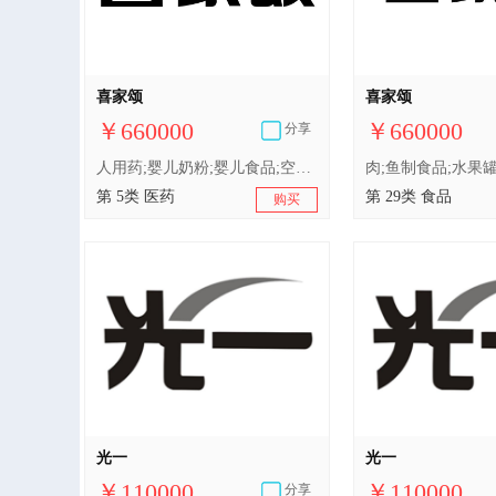
喜家颂
喜家颂
￥660000
￥660000
分享
人用药;婴儿奶粉;婴儿食品;空气净化制剂;婴儿尿裤;消毒纸巾;卫生巾;牙科用贵重金属合金;动物用洗涤剂（杀虫剂）;农业用杀菌剂
第 5类 医药
第 29类 食品
购买
光一
光一
￥110000
￥110000
分享