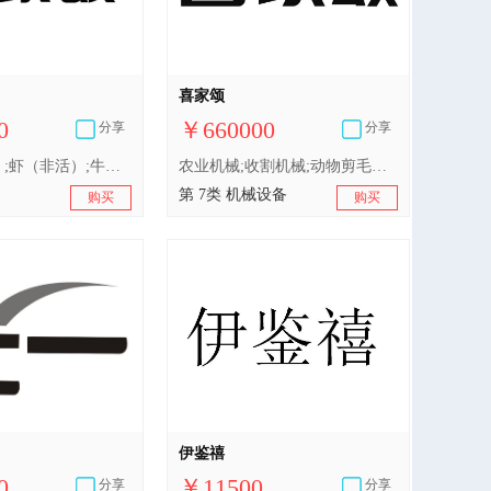
喜家颂
0
￥660000
分享
分享
家禽（非活）;虾（非活）;牛奶制品;豆腐;香肠;火腿;猪肉;小龙虾（非活）;龙虾（非活）;鱼（非活）;贝壳类动物（非活）;海参（非活）;腌制蔬菜;泡菜;食用玉米油;食用芝麻油;糖炒栗子;木耳
农业机械;收割机械;动物剪毛机;制茶机械;制氧、制氮设备;碾米机;厨房用电动机器;洗衣机;工业机器人;3D打印机
第 7类 机械设备
购买
购买
伊鉴禧
0
￥11500
分享
分享