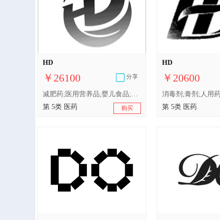
HD
HD
￥26100
￥20600
分享
减肥药;医用营养品;婴儿食品;净化剂;卫生巾;婴儿尿布;消毒剂;膏剂;人用药;膳食纤维
第 5类 医药
第 5类 医药
购买