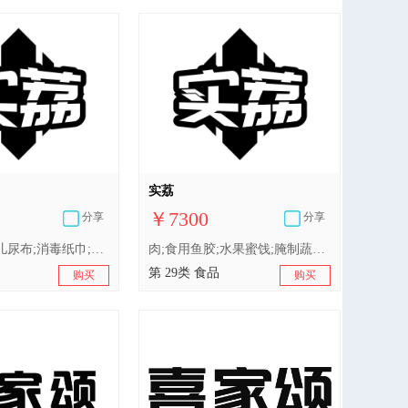
实荔
￥7300
分享
分享
医用眼罩;婴儿尿布;消毒纸巾;医用酒精;维生素制剂;卫生消毒剂;医用药物;医用营养品;婴儿奶粉;净化剂
肉;食用鱼胶;水果蜜饯;腌制蔬菜;酸奶;食用油;加工过的坚果;以果蔬为主的零食小吃;以果蔬为主的零食小吃;干食用菌;豆腐制品
第 29类 食品
购买
购买