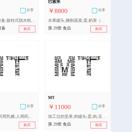
巴索米
￥8800
分享
分享
纸尿裤生产设备;旋转式脱水机（非加热）;电动制饮料机;纺织品用便携式旋转蒸汽熨压机;电动清洁机械和设备;制食品用电动机械;家用电动搅拌机;洗衣机;家用电动打蛋器;机器人（机械）
水果罐头;腌制蔬菜;蛋;奶茶（以奶为主）;加工过的坚果;果冻;干食用菌;豆腐制品;已调味的坚果
设备
第 29类 食品
购买
购买
MT
￥11000
分享
分享
牙用光洁剂;药用乳糖;人用药;医用氧;创口贴（绷敷材料）;兽医用药;宠物尿布;隐形眼镜护理液;假牙用瓷料;医用敷料
加工过的坚果;肉罐头;蛋;肉;豆腐制品;加工过的海鲜;水果干;速冻方便菜肴;食用油;干食用菌
第 29类 食品
购买
购买