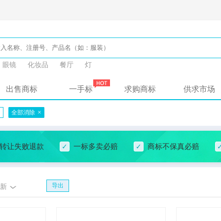
眼镜
化妆品
餐厅
灯
出售商标
一手标
求购商标
供求市场
×
×
全部消除
转让失败退款
一标多卖必赔
商标不保真必赔
导出
新