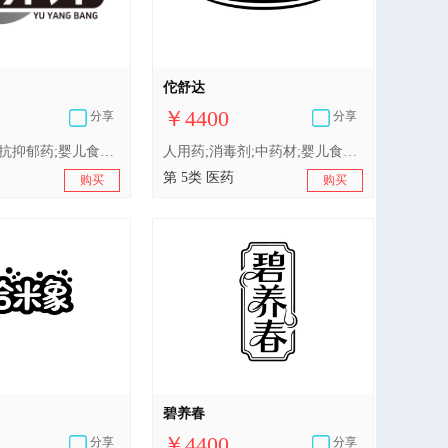
佗舒达
￥4400
分享
分享
人用药;贴剂;抗抑郁药;婴儿食品;医用营养品;净化剂;兽医用药;婴儿尿裤;卫生巾;牙用光洁剂
人用药;消毒剂;中药材;婴儿食品;医用营养品;兽医用药;含药物的宠物用沐浴露;医用棉;卫生巾;婴儿尿布
第 5类 医药
购买
购买
碧养春
￥4400
分享
分享