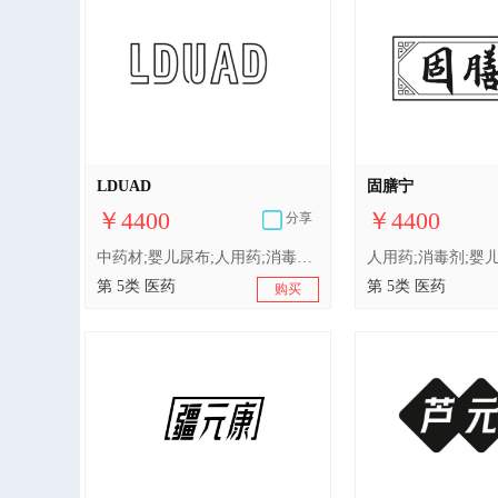
LDUAD
固膳宁
￥4400
￥4400
分享
中药材;婴儿尿布;人用药;消毒剂;医用营养品;含药物的宠物用沐浴露;卫生巾;婴儿食品;兽医用药;医用棉
第 5类 医药
第 5类 医药
购买