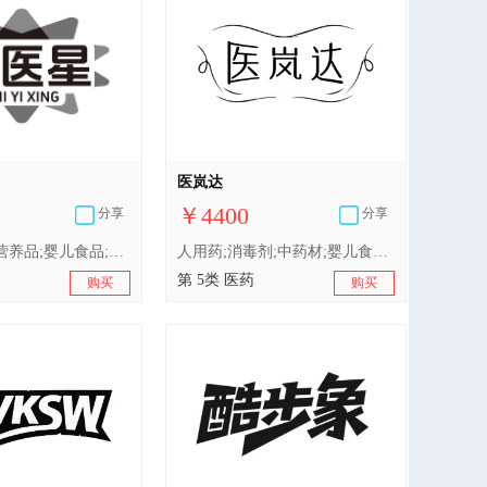
医岚达
￥4400
分享
分享
人用药;医用营养品;婴儿食品;消毒剂;膳食纤维;杀虫剂;药用糖果;医用敷料;补药;维生素制剂
人用药;消毒剂;中药材;婴儿食品;医用营养品;兽医用药;含药物的宠物用沐浴露;医用棉;卫生巾;婴儿尿布
第 5类 医药
购买
购买