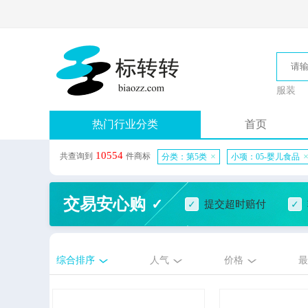
服装
热门行业分类
首页
10554
共查询到
件商标
×
分类：第5类
小项：05-婴儿食品
交易安心购
提交超时赔付
综合排序
人气
价格
最