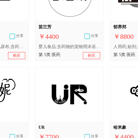
苗兰芳
郁养邦
￥4400
￥8800
分享
分享
人用药;中药材;婴儿尿布;含药物的宠物用沐浴露;消毒剂;医用棉;医用营养品;卫生巾;兽医用药;婴儿食品
婴儿食品;含药物的宠物用沐浴露;卫生巾;人用药;医用营养品;兽医用药;消毒剂;中药材;医用棉;婴儿尿布
第 5类 医药
第 5类 医药
购买
购买
UR
哈米象
￥7700
￥4400
分享
分享