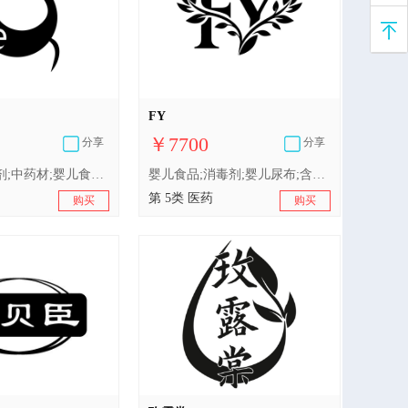
FY
￥7700
分享
分享
人用药;消毒剂;中药材;婴儿食品;医用营养品;兽医用药;含药物的宠物用沐浴露;医用棉;卫生巾;婴儿尿布
婴儿食品;消毒剂;婴儿尿布;含药物的宠物用沐浴露;医用棉;医用营养品;人用药;兽医用药;中药材;卫生巾
第 5类 医药
购买
购买