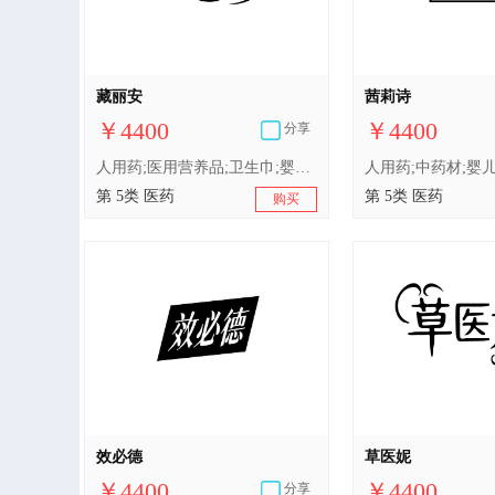
藏丽安
茜莉诗
￥4400
￥4400
分享
人用药;医用营养品;卫生巾;婴儿尿布;兽医用药;医用棉;婴儿食品;中药材;含药物的宠物用沐浴露;消毒剂
第 5类 医药
第 5类 医药
购买
效必德
草医妮
￥4400
￥4400
分享