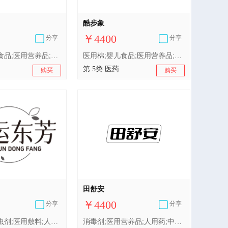
酷步象
￥4400
分享
分享
医用棉;婴儿食品;医用营养品;含药物的宠物用沐浴露;人用药;卫生巾;中药材;婴儿尿布;消毒剂;兽医用药
医用棉;婴儿食品;医用营养品;含药物的宠物用沐浴露;人用药;中药材;婴儿尿布;卫生巾;消毒剂;兽医用药
第 5类 医药
购买
购买
田舒安
￥4400
分享
分享
药用糖果;杀虫剂;医用敷料;人用药;消毒剂;维生素制剂;膳食纤维;补药;医用营养品;婴儿食品
消毒剂;医用营养品;人用药;中药材;医用棉;兽医用药;含药物的宠物用沐浴露;卫生巾;婴儿食品;婴儿尿布