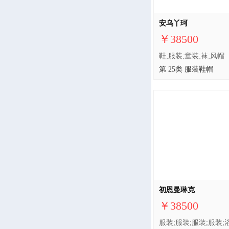
安乌丫珂
￥38500
第 25类 服装鞋帽
初恩曼琳克
￥38500