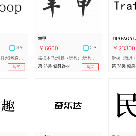
丰甲
TRAFAGAL
￥6600
￥23300
分享
分享
棋;人造圣诞树;旱冰鞋;锻炼身体器械;登山套具;玩具;游戏机;运动用球;钓鱼用具;滑梯（游乐设施）
摇摆木马;滑梯（玩具）;玩具车;全自动麻将桌;体育活动用球;锻炼身体器械;射箭用器具;体育活动器械;塑胶跑道;钓鱼用具
第 28类 健身器材
第 28类 健
购买
购买