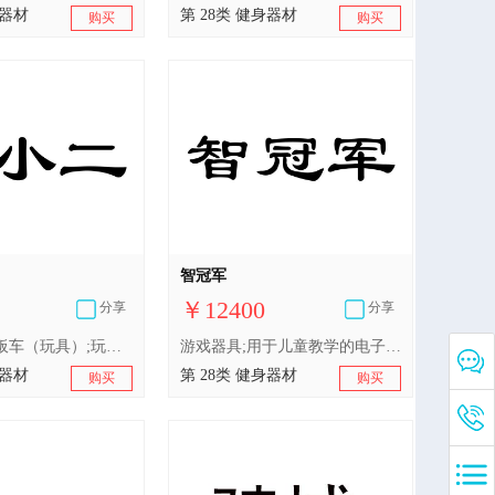
身器材
第 28类 健身器材
购买
购买
智冠军
￥12400
分享
分享
摇摆木马;滑板车（玩具）;玩具车;填充玩具;游戏机;玩具;游泳圈;游泳池（娱乐用品）;轮滑鞋;滑梯（玩具）
游戏器具;用于儿童教学的电子游戏器具;滑梯（玩具）;玩具;积木（玩具）;棋;体育活动用球;钓鱼用具;旱冰鞋;护膝（体育用品）
身器材
第 28类 健身器材
购买
购买