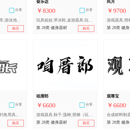
奋乐达
民月
￥8300
￥9700
分享
分享
滑梯（玩具）;玩具车;游泳池（娱乐用品）;积木（玩具）;喷水玩具;玩具;游泳圈;游戏机;棋;玩具娃娃
玩具娃娃;旱冰鞋;桌游器具;玩具;体育活动用球;玩具汽车;体育活动器械;游泳圈;滑梯（游乐设施）;圣诞树用装饰品（照明用物品和糖果除外）
第 28类 健身器材
第 28类 健
购买
购买
咱厝郎
观尊宝
￥6600
￥6600
分享
分享
滑梯（游乐设施）;钓鱼用具;游戏牌;体育活动器械;射箭用器具;锻炼身体器械;玩具;羽子板游戏用球拍;玩具机器人;游戏机
游戏器具;秋千;荡椅;滑梯（玩具）;摇摆木马;玩具;积木（玩具）;拨浪鼓（玩具）;玩具气球;玩具汽车;玩具娃娃床;玩具娃娃;长毛绒玩具;拼图玩具;婴儿健身架;幼儿用三轮脚踏车（玩具）;橡皮泥（玩具）;玩具车;智能玩具;玩具手表;棋盘游戏器具;锻炼身体肌肉器械;射箭用器具;体育活动器械;游泳池（娱乐用品）;竞技手套;合成材料制圣诞树;钓鱼杆架;运动用吸汗带;运动用球
第 28类 健身器材
第 28类 健
购买
购买