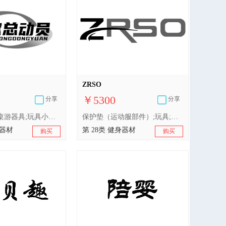
ZRSO
￥5300
分享
分享
射箭用器具;桌游器具;玩具小屋;游戏机;蹦床;玩具;钓鱼用具;体育活动用球;保护垫（运动服部件）;滑梯（游乐设施）
保护垫（运动服部件）;玩具;游泳池（娱乐用品）;钓鱼用具;滑梯（游乐设施）;体育活动器械;锻炼身体器械;棋;射箭用器具;体育活动用球
身器材
第 28类 健身器材
购买
购买