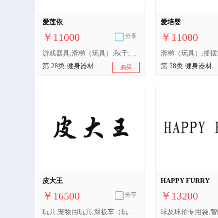
爱莲依
爱培婴
￥11000
￥11000
分享
游戏器具;滑梯（玩具）;秋千;风筝;玩具;积木（玩具）;智能玩具;羽毛球拍;锻炼身体器械;钓鱼用具
第 28类 健身器材
第 28类 健身器材
购买
皮大王
HAPPY FURRY
￥16500
￥13200
分享
玩具;宠物用玩具;滑板车（玩具）;婴儿健身架;幼儿用三轮脚踏车（玩具）;智能玩具;游戏机;滑梯（玩具）;轮滑鞋;钓鱼用具