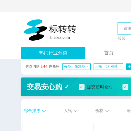
服装
热门行业分类
首页
144
共查询到
件商标
×
×
分类：第28类
小项：28-滑梯
交易安心购
提交超时赔付
综合排序
人气
价格
最