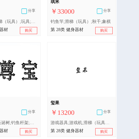
琪米
￥33000
分享
分享
游戏器具;滑梯（玩具）;玩具;游泳池（娱乐用品）;钓鱼竿;摇摆木马;玩具娃娃;玩具汽车;橡皮泥（玩具）;运动用球
钓鱼竿;滑梯（玩具）;秋千;象棋
身器材
第 28类 健身器材
购买
购买
玺果
￥13200
分享
分享
合成材料制圣诞树;钓鱼杆架;运动用吸汗带;荡椅;滑梯（玩具）;摇摆木马;玩具;积木（玩具）;拨浪鼓（玩具）;玩具气球;玩具汽车;玩具娃娃床;玩具娃娃;长毛绒玩具;拼图玩具;婴儿健身架;幼儿用三轮脚踏车（玩具）;橡皮泥（玩具）;玩具车;智能玩具;玩具手表;棋盘游戏器具;运动用球;锻炼身体肌肉器械;射箭用器具;体育活动器械;游泳池（娱乐用品）;竞技手套;秋千;游戏器具
游戏器具;游戏机;滑梯（玩具）;宠物用玩具;积木（玩具）;玩具;棋;玩具汽车;智能玩具;玩具熊
身器材
第 28类 健身器材
购买
购买