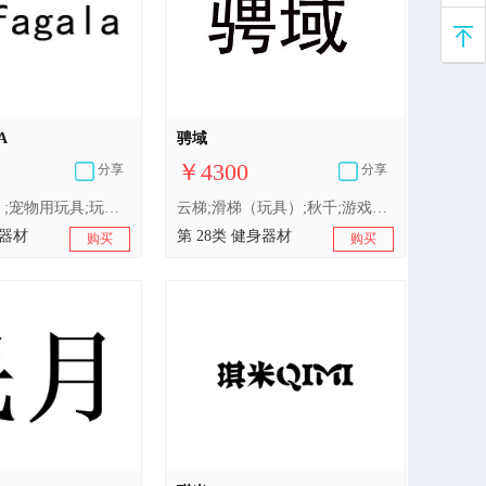
A
骋域
￥4300
分享
分享
滑梯（玩具）;宠物用玩具;玩具;棋;体育活动用球;哑铃;射箭用器具;体育活动器械;竞技手套;钓鱼竿
云梯;滑梯（玩具）;秋千;游戏器具;玩具;锻炼身体器械;体育活动器械;平衡木;蹦床;双环
身器材
第 28类 健身器材
购买
购买