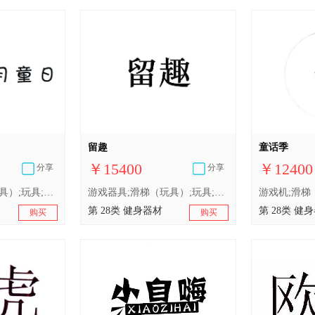
留趣
童话季
￥15400
￥12400
分享
分享
游戏器具;滑梯（玩具）;玩具;玩具汽车;儿童自行车（非运输工具）;滑板;钓鱼用具;轮滑鞋;棋;台球杆
游戏器具;滑梯（玩具）;玩具;智能玩具;羽毛球;钓鱼用具;拉拉队用指挥棒;轮滑鞋;蹦床;握力器
第 28类 健身器材
第 28类 健
购买
购买