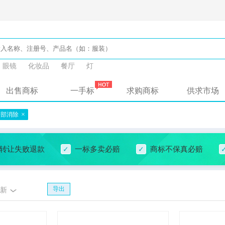
眼镜
化妆品
餐厅
灯
出售商标
一手标
求购商标
供求市场
×
全部消除
转让失败退款
一标多卖必赔
商标不保真必赔
导出
新