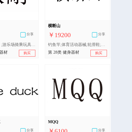
横断山
￥19200
分享
分享
滑梯（玩具）;游乐场骑乘玩具;由无线电控制的玩具车;玩具娃娃;玩具车;智能玩具;玩具模型;玩具汽车;室内游戏玩具;儿童游戏用踏板车（玩具）
钓鱼竿;体育活动器械;轮滑鞋;体育活动用球;桌游器具;滑梯（游乐设施）;护膝（体育用品）;锻炼身体器械;积木（玩具）;游戏机
身器材
第 28类 健身器材
购买
购买
K
MQQ
￥6100
分享
分享