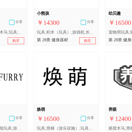
小熊孩
幼贝趣
￥14300
￥16500
分享
分享
滑梯（玩具）;摇摆木马;玩具;玩具气球;玩具汽车;玩具球;玩具熊;智能玩具;游泳圈;塑胶跑道
玩具;积木（玩具）;游戏机;长毛绒玩具;棋;球拍;滑雪板;旱冰鞋;轮滑鞋;滑梯（玩具）
第 28类 健身器材
第 28类 健
购买
购买
焕萌
养眼
￥16500
￥12400
分享
分享
球及球拍专用袋;智能玩具;游泳圈;钓鱼竿;钓鱼钩;滑梯（游乐设施）;含猫薄荷的宠物玩具;宠物用玩具;绳索制的宠物玩具;箭弓
玩具;滑梯（游乐设施）;玩具娃娃;宠物用玩具;钓鱼用具;护膝（体育用品）;滑雪板;游泳池（娱乐用品）;玩具小屋;体育活动用球