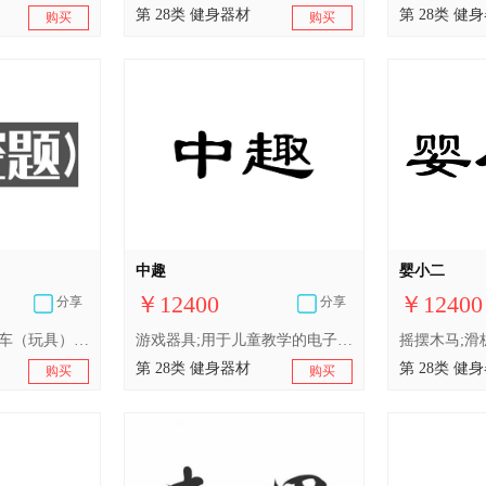
第 28类 健身器材
第 28类 健
购买
购买
中趣
婴小二
￥12400
￥12400
分享
分享
滑梯（玩具）;滑板车（玩具）;游泳池（娱乐用品）;游戏机;玩具车;轮滑鞋;游泳圈;玩具;摇摆木马;填充玩具
游戏器具;用于儿童教学的电子游戏器具;滑梯（玩具）;玩具;积木（玩具）;棋;体育活动用球;钓鱼用具;旱冰鞋;护膝（体育用品）
第 28类 健身器材
第 28类 健
购买
购买