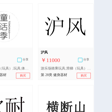
沪风
￥11000
分享
分享
游戏机;滑梯（玩具）;玩具;体育活动用球;健美器;体育活动器械;游泳池（娱乐用品）;塑料跑道;护膝（体育用品）;钓鱼用具
游乐场骑乘玩具;滑梯（玩具）;玩具模型;玩具汽车;室内游戏玩具;儿童游戏用踏板车（玩具）;智能玩具;玩具娃娃;由无线电控制的玩具车;玩具车
身器材
第 28类 健身器材
购买
购买