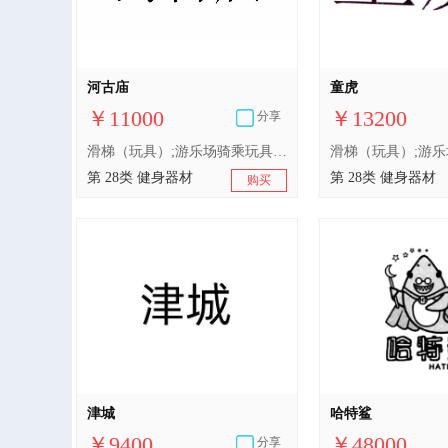
河古庙
童虎
￥11000
￥13200
分享
滑梯（玩具）;游乐场骑乘玩具;由无线电控制的玩具车;儿童游戏用踏板车（玩具）;玩具模型;玩具汽车;玩具娃娃;室内游戏玩具;玩具车;智能玩具
第 28类 健身器材
第 28类 健身器材
购买
津城
哈特鲨
￥9400
￥48000
分享