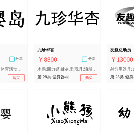
九珍华杏
友趣总动员
￥8800
￥13000
分享
分享
滑梯（玩具）;玩具;体育活动用球;锻炼身体器械;射箭用器具;滑板;塑胶跑道;轮滑鞋;钓鱼竿;伪装掩蔽物（体育用品）
木偶;回力镖;健身床;玩具;浪船;秋千;拉力器;滑梯（玩具）;棒球棍;游戏机
第 28类 健身器材
第 28类 健
购买
购买