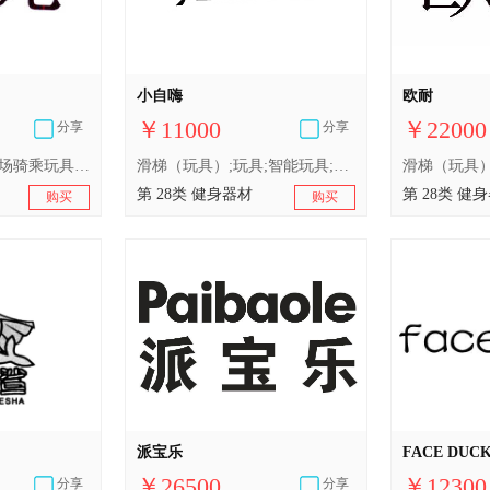
小自嗨
欧耐
￥11000
￥22000
分享
分享
滑梯（玩具）;游乐场骑乘玩具;智能玩具;玩具车;由无线电控制的玩具车;玩具模型;玩具汽车;玩具娃娃;室内游戏玩具;儿童游戏用踏板车（玩具）
滑梯（玩具）;玩具;智能玩具;棋;体育活动用球;锻炼身体器械;滑板;游泳池（娱乐用品）;钓鱼用具;护肘（体育用品）
第 28类 健身器材
第 28类 健
购买
购买
派宝乐
FACE DUC
￥26500
￥12300
分享
分享