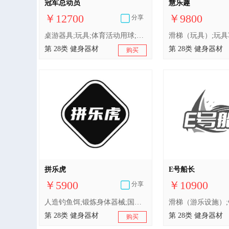
冠军总动员
慧乐趣
￥12700
￥9800
分享
桌游器具;玩具;体育活动用球;（冰刀）冰鞋;滑雪板;保护垫（运动服部件）;电子靶;运动用吸汗带;游戏机;滑梯（游乐设施）
第 28类 健身器材
第 28类 健身器材
购买
拼乐虎
E号船长
￥5900
￥10900
分享
人造钓鱼饵;锻炼身体器械;国际跳棋;射箭用器具;体育活动器械;啦啦队用指挥棒;拳击手套;体育活动用球;玩具;滑梯（游乐设施）
第 28类 健身器材
第 28类 健身器材
购买