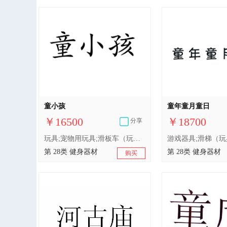
童小孩
童年童月童日
￥16500
￥18700
分享
玩具;宠物用玩具;滑板车（玩具）;婴儿健身架;幼儿用三轮脚踏车（玩具）;智能玩具;游戏机;滑梯（玩具）;轮滑鞋;钓鱼用具
第 28类 健身器材
第 28类 健身器材
购买