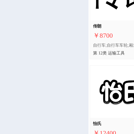
传朗
￥8700
第 12类 运输工具
怡氏
￥12400