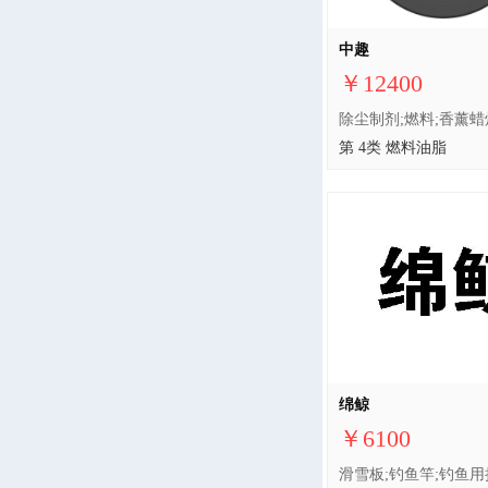
中趣
￥12400
第 4类 燃料油脂
绵鲸
￥6100