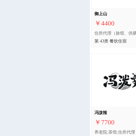
御上山
￥4400
第 43类 餐饮住宿
冯泼辣
￥7700