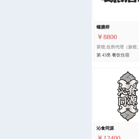
螺膳师
￥8800
第 43类 餐饮住宿
沁食同源
￥12400