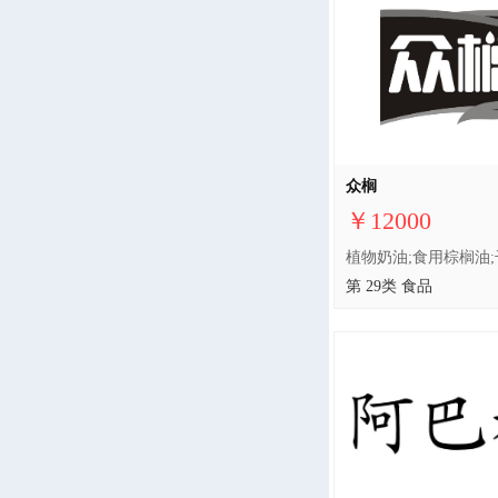
众榈
￥12000
第 29类 食品