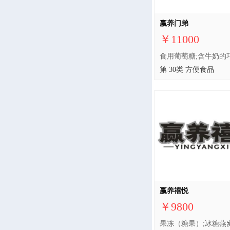
赢养门弟
￥11000
第 30类 方便食品
赢养禧悦
￥9800