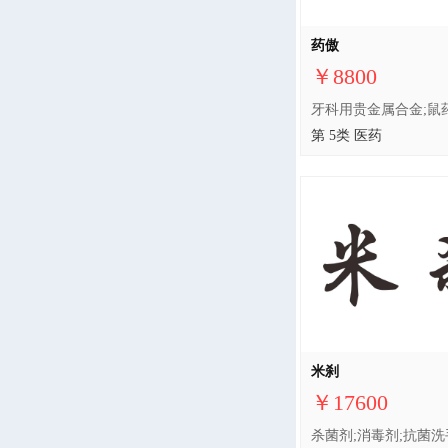
药傲
￥8800
第 5类 医药
米刹
￥17600