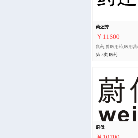
药还芳
￥11600
第 5类 医药
蔚伐
￥10700