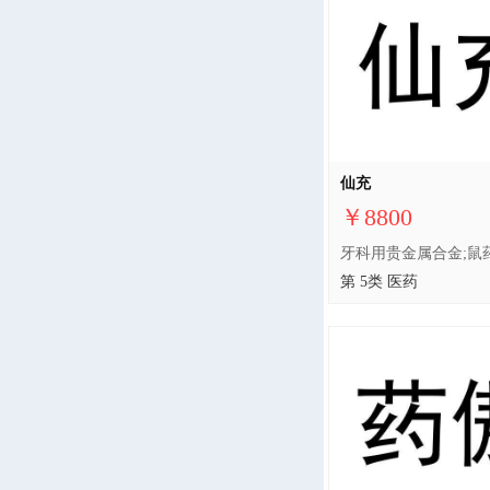
仙充
￥8800
第 5类 医药