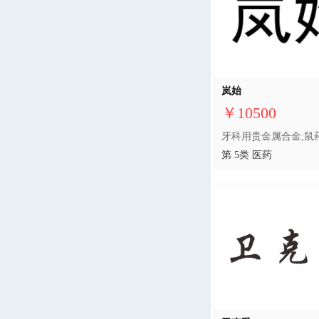
岚始
￥10500
第 5类 医药