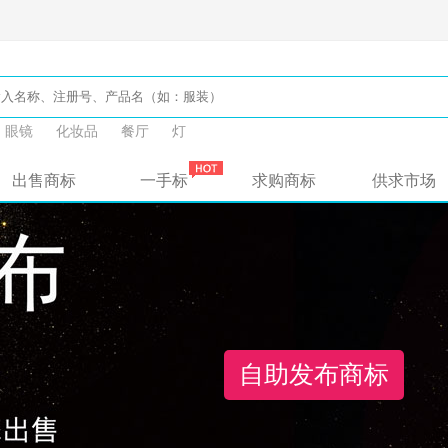
眼镜
化妆品
餐厅
灯
出售商标
一手标
求购商标
供求市场
自助发布商标