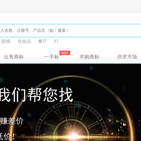
眼镜
化妆品
餐厅
灯
出售商标
一手标
求购商标
供求市场