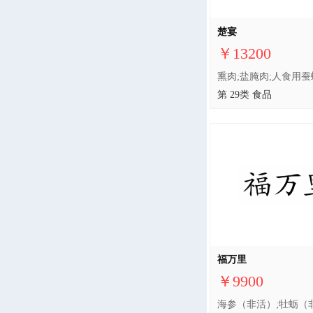
楚宴
￥13200
第 29类 食品
福万里
￥9900