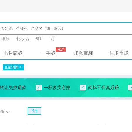
眼镜
化妆品
餐厅
灯
出售商标
一手标
求购商标
供求市场
×
全部消除
转让失败退款
一标多卖必赔
商标不保真必赔
导出
新