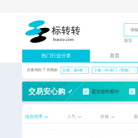
服装
热门行业分类
首页
7
共查询到
件商标
×
×
分类：第9类
小项：09-快门（照相）
交易安心购
提交超时赔付
综合排序
人气
价格
最