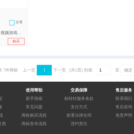
分享
笔记本电脑;计算器;视频游戏卡;自动售票机;复印机（照相、静电、热）;规尺（量具）;手机屏幕专用保护膜;耳机;快门（照相）;生物指纹门锁
购买
共 7件商标
上一页
1
下一页
[共1页]
到第
页
确定
使用帮助
交易保障
售后服务
证
新手指南
标转转服务条款
联系我们
服
常见问题
支付方式
售后咨询
线
商标购买流程
签署法律合同
免责声明
交易
商标发布流程
违约责任