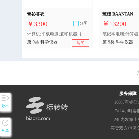
青衫暮衣
班檀 BAANTAN
￥3300
￥13200
分享
计算机;平板电脑;复印机器;手机;摄像机;快门（照相机）;集成电路;报警器;眼镜;手机电池充电器
第 9类 科学仪器
第 9类 科学仪器
购买
服务保障
100%商标公
导出
7×24小时客
24h内发布上
买卖双方担保
分享