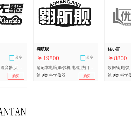
翱航舰
优小言
￥19800
￥8800
分享
分享
数量显示器;传真机;混音器;灭火器;电子防盗装置;航行用信号装置;移动电话;快门（照相机）;电池;具有人工智能的人形机器人
笔记本电脑;验钞机;电缆;快门（照相）;安全头盔;电池充电器;行车记录仪;绘图机;灭火器;电子防盗装置
第 9类 科学仪器
第 9类 科学
购买
购买