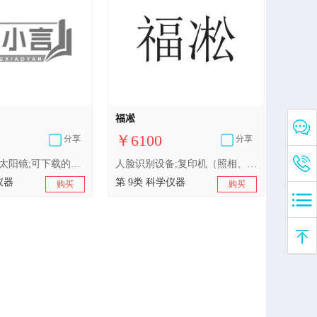
福凇
￥6100
分享
分享
数据线;电锁;太阳镜;可下载的手机应用软件;电动汽车用充电桩;学习机;视频显示屏;辅助人类和供人娱乐用具有交流和学习功能的类人机器人;蓝牙耳机;快门（照相）
人脸识别设备;复印机（照相、静电、热）;自动计量器;快门（照相）;半导体;芯片（集成电路）
仪器
第 9类 科学仪器
购买
购买