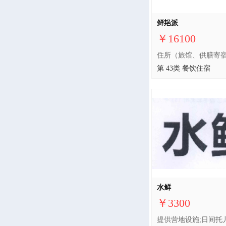
鲜邫派
￥16100
第 43类 餐饮住宿
水鲜
￥3300