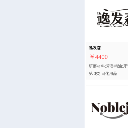
逸发森
￥4400
第 3类 日化用品