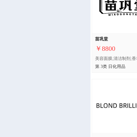
苗巩堂
￥8800
第 3类 日化用品