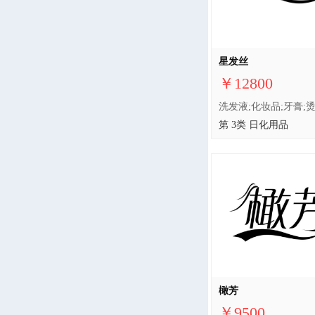
星发丝
￥12800
第 3类 日化用品
橄芳
￥9500