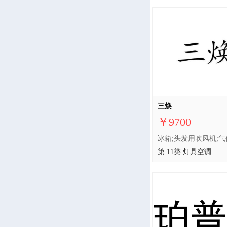
三焕
￥9700
第 11类 灯具空调