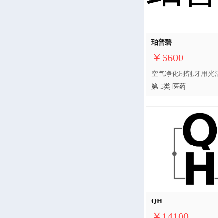
珀普碧
￥6600
第 5类 医药
QH
￥14100