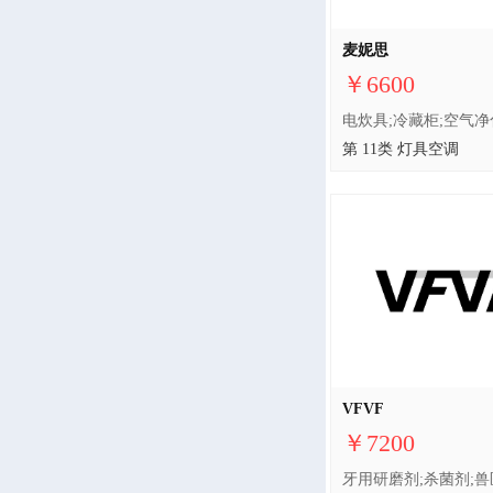
麦妮思
￥6600
第 11类 灯具空调
VFVF
￥7200