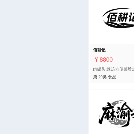
佰耕记
￥8800
第 29类 食品