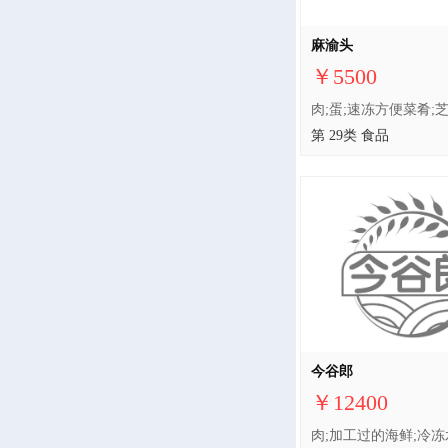
麻渝头
￥5500
第 29类 食品
今谷郎
￥12400