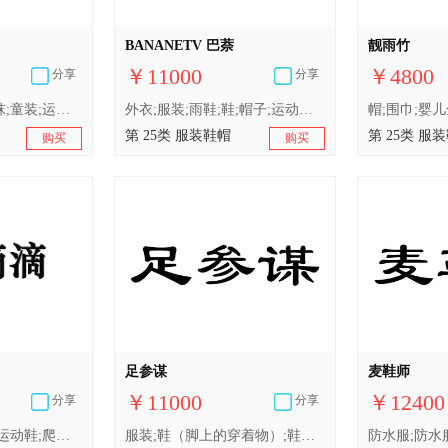
BANANETV 巴萘
靓雨竹
￥11000
￥4800
分享
分享
外衣;成品衣;雨鞋;袜;童装;运动鞋;服装;鞋;皮带（服饰用）;裤子;服装
外衣;服装;雨鞋;鞋;帽子;运动鞋;童装;裤子;袜;成品衣;服装
第 25类 服装鞋帽
第 25类 服
购买
购买
足参谋
麦鞋师
￥11000
￥12400
分享
分享
鞋;滑雪鞋;凉鞋;靴;运动鞋;爬山鞋;雨鞋;短靴;拖鞋;套鞋
服装;鞋（脚上的穿着物）;鞋内底;雨鞋;袜;鞋垫;围巾;防水服;暖腿套;拖鞋;服装;服装;服装;服装