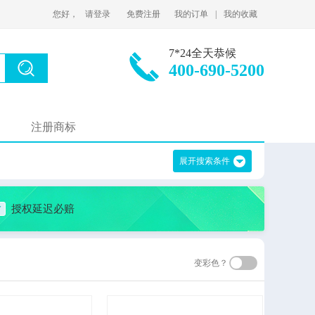
您好，
请登录
免费注册
我的订单
|
我的收藏
7*24全天恭候
400-690-5200
注册商标
展开搜索条件
授权延迟必赔
变彩色？