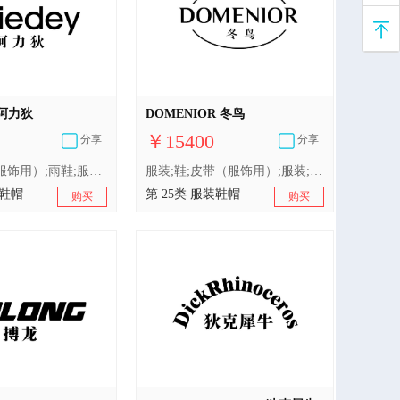
 阿力狄
DOMENIOR 冬鸟
￥15400
分享
分享
服装;皮带（服饰用）;雨鞋;服装;裤子;外衣;运动鞋;袜;鞋;成品衣;帽;服装
服装;鞋;皮带（服饰用）;服装;外衣;运动鞋;袜;裤子;成品衣;雨鞋;帽
装鞋帽
第 25类 服装鞋帽
购买
购买