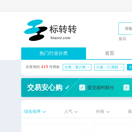
服装
热门行业分类
首页
419
共查询到
件商标
×
×
分类：第25类
小项：25-雨鞋
交易安心购
提交超时赔付
综合排序
人气
价格
最