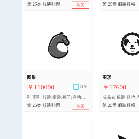
第 25类 服装鞋帽
第 25类 服装鞋帽
购买
图形
图形
￥110000
￥17600
分享
鞋;雨鞋;服装;童装;裤子;运动鞋;外衣;钱带（服装）;袜;成品衣;服装
第 25类 服装鞋帽
第 25类 服装鞋帽
购买