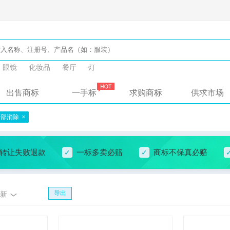
眼镜
化妆品
餐厅
灯
出售商标
一手标
求购商标
供求市场
×
全部消除
转让失败退款
一标多卖必赔
商标不保真必赔
导出
新