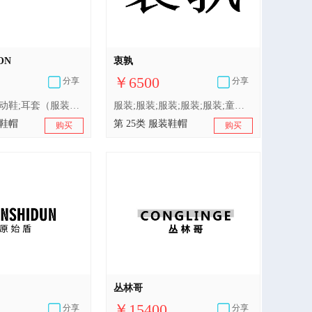
ON
衷孰
￥6500
分享
分享
服装;外衣;运动鞋;耳套（服装）;外套;成品衣;帽;裤子;雨鞋;服装;鞋
服装;服装;服装;服装;服装;童装;雨衣;鞋（脚上的穿着物）;雨鞋;帽子;袜;围巾;腰带;睡眠用眼罩
装鞋帽
第 25类 服装鞋帽
购买
购买
丛林哥
￥15400
分享
分享