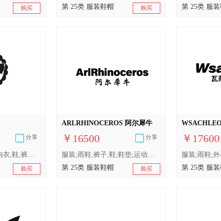
第 25类 服装鞋帽
第 25类 服
购买
购买
ARLRHINOCEROS 阿尔犀牛
WSACHLE
￥16500
￥17600
分享
分享
成品衣;服装;鞋垫;内衣;鞋;裤子;运动鞋;雨鞋;皮带（服饰用）;童装;服装;服装
服装;雨鞋;裤子;鞋;鞋垫;运动鞋;成品衣;内衣;皮带（服饰用）;童装;服装
第 25类 服装鞋帽
第 25类 服
购买
购买