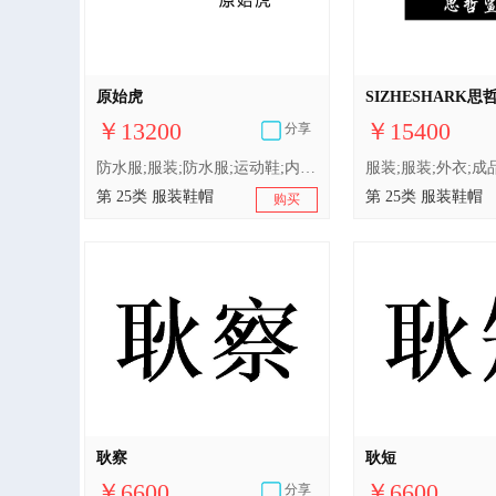
原始虎
SIZHESHARK思
￥13200
￥15400
分享
防水服;服装;防水服;运动鞋;内衣;帽;雨鞋;成品衣;鞋;服装;裤子;耳套（服装）
第 25类 服装鞋帽
第 25类 服装鞋帽
购买
耿察
耿短
￥6600
￥6600
分享