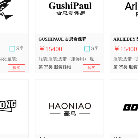
GUSHIPAUL 古思奇保罗
ARLIEDEY
￥15400
￥15400
分享
分享
服装;裤子;运动鞋;内衣;童装;成品衣;皮带（服饰用）;鞋;鞋垫;雨鞋;服装
服装;服装;皮带（服饰用）;服装;外衣;裤子;童装;成品衣;雨鞋;鞋;运动鞋;袜
第 25类 服装鞋帽
第 25类 服
购买
购买