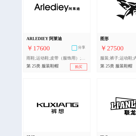
ARLEDIEY 阿莱迪
图形
￥17600
￥27500
分享
雨鞋;运动鞋;皮带（服饰用）;裤子;童装;鞋;成品衣;内衣;鞋垫;服装;服装;服装
第 25类 服装鞋帽
第 25类 服装鞋帽
购买