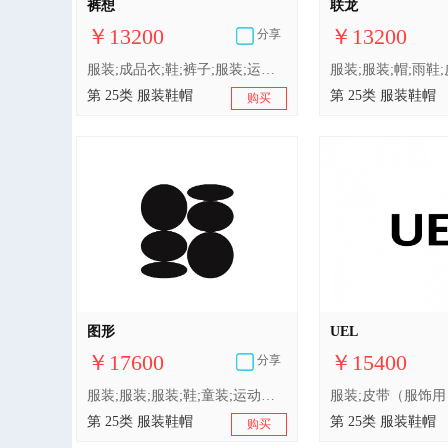
裤想
联龙
￥13200
￥13200
分享
服装;成品衣;鞋;裤子;服装;运动鞋;雨鞋;皮带（服饰用）;外衣;童装;袜
第 25类 服装鞋帽
第 25类 服装鞋帽
购买
图形
UEL
￥17600
￥15400
分享
服装;服装;服装;鞋;童装;运动鞋;外套;裤子;成品衣;雨衣;雨鞋;外衣
第 25类 服装鞋帽
第 25类 服装鞋帽
购买