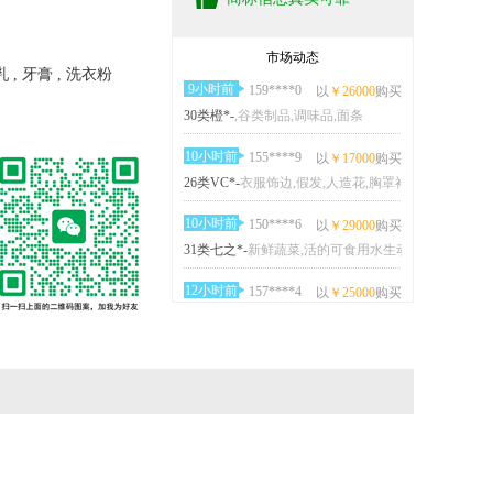
7小时前
130****7
以
￥10000
购买
9类绿*-
计算机外围设备,USB闪存盘,电子体重秤,手机,手机屏幕专用保护膜,安全头盔,护目镜,眼镜,移动电源（可充电电池）
市场动态
乳 , 牙膏 , 洗衣粉
9小时前
159****0
以
￥26000
购买
30类橙*-
,谷类制品,调味品,面条
10小时前
155****9
以
￥17000
购买
26类VC*-
衣服饰边,假发,人造花,胸罩衬骨,绳编工艺品,花边饰品,衣服装饰品,头发装饰品,鞋饰品（非贵重金属）,服装扣
10小时前
150****6
以
￥29000
购买
31类七之*-
新鲜蔬菜,活的可食用水生动物,植物种子,饲料,活动物,动物栖息用干草,植物,树木,新鲜水果,谷（谷类）
12小时前
157****4
以
￥25000
购买
43类桃*-
咖啡馆,自助餐厅,餐厅,饭店,餐馆,自助餐馆,日式料理餐厅,茶馆,快餐馆,酒吧服务
13小时前
132****7
以
￥7000
购买
35类WI**-
广告,特许经营的商业管理,为他人采购（为其他企业购买商品或服务）,市场营销,为他人推销,为商品和服务的买卖双方提供在线市场,人员招收,在计算机数据库中更新和维护数据,会计,药品零售或批发服务
13小时前
150****3
以
￥18000
购买
21类OU**-
瓷、陶瓷、陶土、赤陶或玻璃制艺术品,饮用器皿,洗衣用晾衣架,垃圾桶,牙刷,隔热容器,洒水设备,拖把脱水桶,厨房用具,日用陶器（包括盆、碗、盘、缸、坛、罐、砂锅、壶、炻器餐具）
13小时前