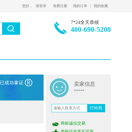
您好，
请登录
免费注册
我的订单
|
我的收藏
7*24全天恭候
400-690-5200
卖家信息
*****
打给我
6小时前
156****2
以
￥14000
购买
商标诚信交易
10类志*-
医疗器械和仪器,振动按摩器,医用测试仪,血压计,理疗设备,助听器,口罩,奶瓶,避孕套,医用电子温度监测器
商标信息真实可靠