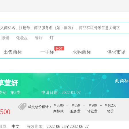
眼镜
化妆品
餐厅
灯
出售商标
一手标
求购商标
供求市场
草萱妍
类别:
第3类
申请日期:
2022-01-07
￥8500
+
￥850
+
￥900
=
￥10250
成交总价预计：
500
商标款
服务费
转让费
总价
组成:
中文
有效期限:
2022-06-28至2032-06-27