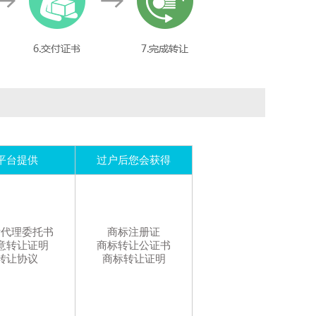
26类VC*-
衣服饰边,假发,人造花,胸罩衬骨,绳编工艺品,花边饰品,衣服装饰品,头发装饰品,鞋饰品（非贵重金属）,服装扣
19小时前
159****9
以
￥26000
购买
5类众和*-
膳食纤维,净化剂,消毒剂,人用药,宠物尿布,婴儿食品,出牙剂,婴儿尿裤,卫生巾
1天前
157****0
以
￥25000
购买
11类辈*-
灯,冷冻设备和机器,消毒设备,卫生器械和设备,头发用吹风机,电炊具,电加热装置,空气净化装置和机器,电暖器,卫生设备用水管
1天前
156****5
以
￥24000
购买
5类小*-
药用洗液,消灭有害动物制剂,药用胶囊,牙用光洁剂,人用药,医用营养品,动物用蛋白质补充剂,宠物尿布,卫生巾,膏剂
1天前
137****0
以
￥10000
购买
平台提供
过户后您会获得
24类采迪*-
丝绸（布料）,无纺布,被子,毛巾,浴巾,床单,蚊帐,家具遮盖物,纺织品窗帘,家庭日用纺织品,家庭日用纺织品,家庭日用纺织品
1天前
130****9
以
￥17000
购买
33类浣熊*-
葡萄酒,甜酒,食用酒精,米酒,黄酒,开胃酒,汽酒,果酒,清酒,白酒
标代理委托书
商标注册证
1天前
159****8
以
￥27000
购买
意转让证明
商标转让公证书
转让协议
商标转让证明
25类AN**-
服装,服装,服装,服装,服装,内衣,婴儿全套衣,游泳衣,鞋,帽,袜,手套（服装）,围巾,腰带
1天前
155****7
以
￥12000
购买
1类助亩*-
肥料,植物肥料,食品工业用蛋白质,除杀真菌剂、除草剂、杀虫剂、杀寄生虫剂外的农业化学品,防微生物剂,生物化学催化剂,工业用固态气体,盐酸,酒精,纺织工业用漂洗剂