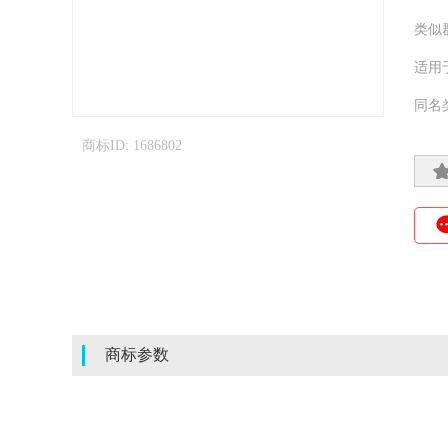
类似
适用
同名
商标ID: 1686802
商标参数