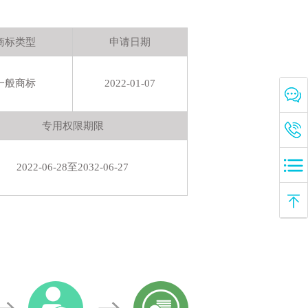
139****12
以
￥6000
购买
30类暨补堂-
糖;以谷物为主的零食小吃;食用芳香剂;咖啡;茶;面条;方便米饭;米;食用淀粉;调味料
商标类型
申请日期
14小时前
156****8
以
￥29000
购买
32类金泉*-
啤酒,果汁,矿泉水（饮料）,软饮料,植物饮料,碳酸矿泉水,冰川水,加气矿泉水,制带味矿泉水用糖浆,苏打矿泉水
一般商标
2022-01-07
14小时前
136****2
以
￥15000
购买
28类宠爱*-
锻炼身体器械,保护垫（运动服部件）,钓鱼用具,体育活动用球,射箭用器具,玩具,体育活动器械,游戏机,宠物用玩具,棋
专用权限期限
15小时前
133****8
以
￥18000
购买
11类吸立*-
灯,煤气灯,烹调用装置和设备,冰箱,厨房用抽油烟机,水加热器,水管龙头,淋浴热水器,消毒碗柜,便携式取暖器
2022-06-28至2032-06-27
16小时前
156****2
以
￥23000
购买
15类施卡**-
乐器,弦乐器,电子乐器,打击乐器,音乐盒,乐器架,钢琴,竹笛,号（乐器）,筝
18小时前
157****8
以
￥6000
购买
32类济寿*-
制作无酒精饮料用配料,果汁,果昔,运动饮料,软饮料,能量饮料,瓶装水,果子粉,植物饮料,啤酒
18小时前
138****8
以
￥10000
购买
6类剑*-
钢合金,金属水管,建筑用金属架,五金器具,家具用金属附件,金属门铃（非电动）,金属锁（非电）,金属箱,动物挂铃,普通金属艺术品
19小时前
131****6
以
￥7000
购买