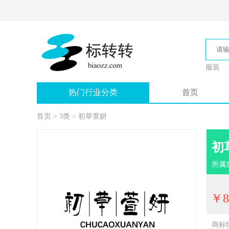
服装
热门行业分类
首页
首页
>
3类
>
初草萱妍
初
所属
￥8
商标