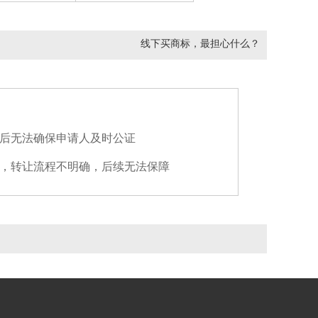
1天前
150****7
以
￥17000
购买
43类卷饼*-
住所代理（旅馆、供膳寄宿处）,餐厅,汽车旅馆,茶馆,饭店,提供野营场地设施,养老院,日间托儿所（看孩子）,动物寄养,出租椅子、桌子、桌布和玻璃器皿
线下买商标，最担心什么？
1天前
138****3
以
￥28000
购买
3类柿*-
防晒霜,防晒乳液,化妆用防晒制剂,美容面膜,化妆品,祛斑霜,去污剂,洗衣粉,香水,草本化妆品
1天前
159****2
以
￥16000
购买
25类舞*-
成品衣,游泳衣,童装,雨衣,鞋（脚上的穿着物）,帽（头戴物）,舞衣,舞鞋,围巾,皮带（服饰用）
后无法确保申请人及时公证
1天前
152****5
以
￥28000
购买
16类丛*-
纸,卫生纸,纸巾,笔记本,保鲜膜,订书机,文件夹,墨水,书写材料,文具用胶带
，转让流程不明确，后续无法保障
1天前
132****1
以
￥14000
购买
33类九窑*-
黄酒,清酒（日本米酒）,葡萄酒,果酒（含酒精）,开胃酒,威士忌,烈酒,酒精饮料（啤酒除外）,白酒,鸡尾酒
1天前
150****1
以
￥6000
购买
30类冠悠*-
咖啡,茶,糖,以谷物为主的零食小吃,方便米饭,谷类制品,糕点,调味品,食用淀粉,米果（膨化食品）
1天前
157****1
以
￥15000
购买
30类泰奥*-
以谷物为主的零食小吃,面条,方便米饭,糖,咖啡,茶,蜂蜜,谷类制品,米,食用淀粉
2天前
133****9
以
￥25000
购买