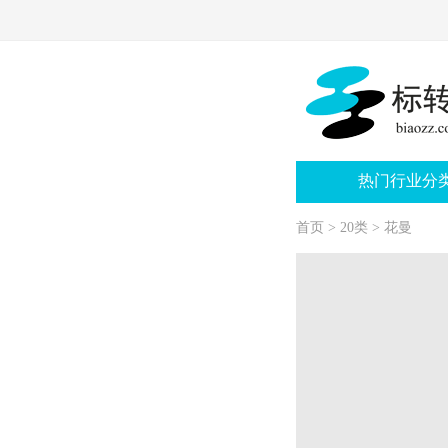
热门行业分
首页
>
20类
>
花曼