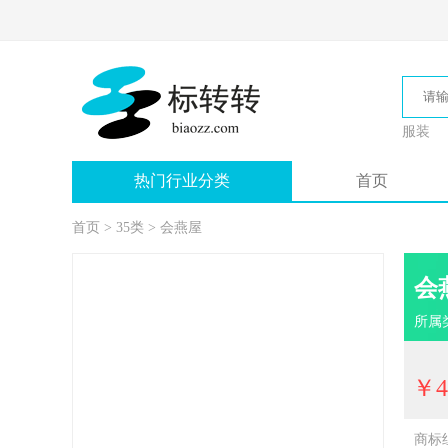
服装
热门行业分类
首页
首页
>
35类
>
会燕屋
会
所属
￥4
商标