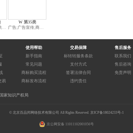
类
W 第35类
告;广告设计
广告;广告宣传;商业管理和组织咨询;进出口代理;人事管理咨询;人员招收;商业企业迁移;开发票;会计;寻找赞助
使用帮助
交易保障
售后服务
证
新手指南
标转转服务条款
联系我们
服
常见问题
支付方式
售后咨询
线
商标购买流程
签署法律合同
免责声明
交易
商标发布流程
违约责任
国家知识产权局
© 北京百品邦网络技术有限公司 All Rights Reserved.
京ICP备18024233号-1
京公网安备 11011102001056号