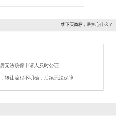
1天前
187****51
以
￥28000
购买
20类泡泡安妮-
门用非金属附件;家养宠物窝;竹木工艺品;展示板;办公家具;画框;垫枕;家具;工作台;家具用非金属附件
1天前
线下买商标，最担心什么？
138****8
以
￥21000
购买
29类DI*-
,肉,豆腐制品,蛋,牛奶,食用油,加工过的坚果,甲壳动物（非活）,水果罐头,果冻
1天前
152****7
以
￥29000
购买
30类伊道*-
糖,以谷物为主的零食小吃,方便米饭,食品用芳香剂,咖啡,谷类制品,茶,蜂蜜,糕点,调味品
1天前
132****5
以
￥11000
购买
后无法确保申请人及时公证
9类颜*-
计算机程序（可下载软件）,人脸识别设备,办公室用打卡机,无线电设备,行车记录仪,照相机（摄影）,电动调节装置,防事故、防辐射、防火用服装,眼镜,电池
，转让流程不明确，后续无法保障
2天前
137****5
以
￥24000
购买
44类医宝*-
医疗保健,通过互联网提供医疗信息服务,医院,医疗器械和设备出租,整形外科服务,按摩,美容院,宠物美容服务,园艺,配镜服务
2天前
130****0
以
￥17000
购买
3类浴*-
洗发液,浴液,浴盐,清洁制剂,香精油,化妆品,美容面膜,化妆棉,牙膏,宠物用香波
2天前
138****9
以
￥7000
购买
35类酷物**-
广告,通过网站提供商业信息,替他人推销,人事管理咨询,商业企业迁移,计算机数据库信息系统化,搜索引擎优化,会计,自动售货机出租,药品零售或批发服务
2天前
156****4
以
￥21000
购买