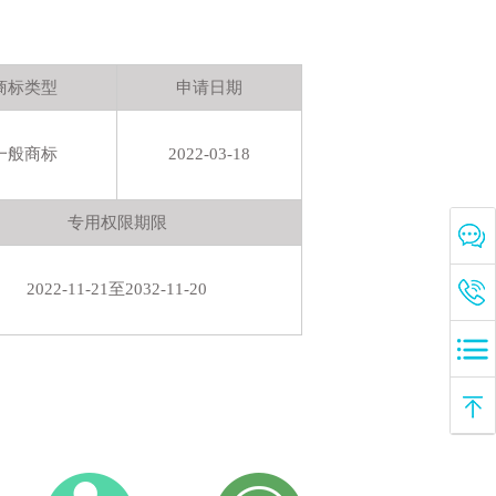
130****9
以
￥17000
购买
33类浣熊*-
葡萄酒,甜酒,食用酒精,米酒,黄酒,开胃酒,汽酒,果酒,清酒,白酒
21小时前
159****8
以
￥27000
购买
商标类型
申请日期
25类AN**-
服装,服装,服装,服装,服装,内衣,婴儿全套衣,游泳衣,鞋,帽,袜,手套（服装）,围巾,腰带
22小时前
155****7
以
￥12000
购买
一般商标
2022-03-18
1类助亩*-
肥料,植物肥料,食品工业用蛋白质,除杀真菌剂、除草剂、杀虫剂、杀寄生虫剂外的农业化学品,防微生物剂,生物化学催化剂,工业用固态气体,盐酸,酒精,纺织工业用漂洗剂
22小时前
150****7
以
￥17000
购买
专用权限期限
43类卷饼*-
住所代理（旅馆、供膳寄宿处）,餐厅,汽车旅馆,茶馆,饭店,提供野营场地设施,养老院,日间托儿所（看孩子）,动物寄养,出租椅子、桌子、桌布和玻璃器皿
1天前
138****3
以
￥28000
购买
2022-11-21至2032-11-20
3类柿*-
防晒霜,防晒乳液,化妆用防晒制剂,美容面膜,化妆品,祛斑霜,去污剂,洗衣粉,香水,草本化妆品
1天前
159****2
以
￥16000
购买
25类舞*-
成品衣,游泳衣,童装,雨衣,鞋（脚上的穿着物）,帽（头戴物）,舞衣,舞鞋,围巾,皮带（服饰用）
1天前
152****5
以
￥28000
购买
16类丛*-
纸,卫生纸,纸巾,笔记本,保鲜膜,订书机,文件夹,墨水,书写材料,文具用胶带
1天前
132****1
以
￥14000
购买