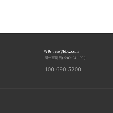
43类鳗良*-
住所代理（旅馆、供膳寄宿处）,餐厅,咖啡馆,酒吧服务,饭店,日式料理餐厅,会议室出租,养老院,日间托儿所（看孩子）,动物寄养
2天前
132****8
以
￥25000
购买
35类闪店**-
在计算机数据库中更新和维护数据,人员招收,会计,药品零售或批发服务,特许经营的商业管理,为商品和服务的买卖双方提供在线市场,替他人推销,替他人采购（替其他企业购买商品或服务）,广告,市场营销
2天前
138****7
以
￥10000
购买
31类集悦*-
小麦,植物,植物,饲料,活家禽,新鲜水果,新鲜苹果,新鲜樱桃,宠物食品,新鲜蔬菜,植物种子
2天前
134****3
以
￥25000
购买
36类麦淇*-
投诉：ceo@biaozz.com
不动产经纪,保险经纪,募集慈善基金,资本投资,担保,不动产管理,艺术品估价,典当,金融信息和咨询服务,商品房销售
周一至周日( 9:00~24：00 )
2天前
156****79
以
￥21000
购买
3类MAYT-
沐浴露;洗洁精;洗发液;香水;香料;染发剂;洗衣液;上光剂;空气芳香剂;化妆品
400-690-5200