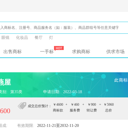
眼镜
化妆品
餐厅
灯
出售商标
一手标
求购商标
供求市场
燕屋
类别:
第35类
申请日期:
2022-03-18
￥4600
+
￥460
+
￥900
=
￥5960
成交总价预计：
600
商标款
服务费
转让费
总价
组成:
有效期限:
2022-11-21至2032-11-20