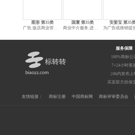
图形 第35类
国寰 第35类
安姜宝 第35
广告;饭店商业管理;特许经营的商业管理;替他人推销;人员招收;商业企业迁移;网站流量优化;会计;寻找赞助;药品零售或批发服务
商业中介服务;进出口代理;对购买定单进行行政处理;商业审计;药用、兽医用、卫生用制剂和医疗用品的批发服务;市场营销;人力资源管理;广告（通过所有大众传播途径）;特许经营的商业管理;为他人采购酒精饮料（为其他企业购买商品）
为广告或推销提供模特服务;张贴广告;货物展出;广告代理;计算机网络上的在线广告;通过电子手段展示商品和服务以便于电视购物和居家购物;在通信媒体上出租广告时间;通过体育赛事赞助推广商品和服务;户外广
服务保障
100%商标公
7×24小时客
24h内发布上
买卖双方担保
友情链接：
商标注册
中国商标网
商标评审委员会