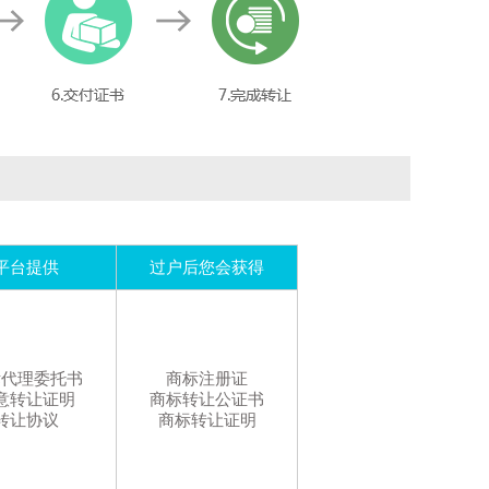
33类九窑*-
黄酒,清酒（日本米酒）,葡萄酒,果酒（含酒精）,开胃酒,威士忌,烈酒,酒精饮料（啤酒除外）,白酒,鸡尾酒
1天前
150****1
以
￥6000
购买
30类冠悠*-
咖啡,茶,糖,以谷物为主的零食小吃,方便米饭,谷类制品,糕点,调味品,食用淀粉,米果（膨化食品）
1天前
157****1
以
￥15000
购买
30类泰奥*-
以谷物为主的零食小吃,面条,方便米饭,糖,咖啡,茶,蜂蜜,谷类制品,米,食用淀粉
1天前
133****9
以
￥25000
购买
3类茜草**-
洗面奶,香,香水,清洁制剂,香精油,口红,沐浴乳,美容面膜,香皂,化妆品
1天前
131****1
以
￥11000
购买
平台提供
过户后您会获得
19类广顺*-
非金属建筑材料,修路用黏合材料,木材,瓷砖,安全玻璃,路面敷料,涂层（建筑材料）,黏土,石膏（建筑材料）,水泥
1天前
135****2
以
￥20000
购买
44类舒*-
配隐形眼镜,康复中心,园艺,美容院服务,兽医服务,医疗保健,配镜服务,医院,理发,按摩
1天前
151****3
标代理委托书
商标注册证
以
￥15000
购买
意转让证明
商标转让公证书
29类赤*-
干食用菌,鱼制食品,蛋,加工过的坚果,肉,豆腐制品,食用油,水果蜜饯,腌制蔬菜,牛奶制品
转让协议
商标转让证明
1天前
136****5
以
￥14000
购买
6类富源*-
金属制防昆虫纱窗,金属门,金属窗,金属建筑材料,铝合金,不锈钢,铝,金属天花板,铝制窗框,普通金属合金