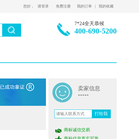
您好，
请登录
免费注册
我的订单
|
我的收藏
7*24全天恭候
400-690-5200
3分钟前
139****12
以
￥6000
购买
30类暨补堂-
糖;以谷物为主的零食小吃;食用芳香剂;咖啡;茶;面条;方便米饭;米;食用淀粉;调味料
18分钟前
156****8
以
￥29000
购买
32类金泉*-
啤酒,果汁,矿泉水（饮料）,软饮料,植物饮料,碳酸矿泉水,冰川水,加气矿泉水,制带味矿泉水用糖浆,苏打矿泉水
卖家信息
48分钟前
136****2
以
￥15000
购买
28类宠爱*-
锻炼身体器械,保护垫（运动服部件）,钓鱼用具,体育活动用球,射箭用器具,玩具,体育活动器械,游戏机,宠物用玩具,棋
*****
1小时前
133****8
以
￥18000
购买
打给我
11类吸立*-
灯,煤气灯,烹调用装置和设备,冰箱,厨房用抽油烟机,水加热器,水管龙头,淋浴热水器,消毒碗柜,便携式取暖器
2小时前
156****2
以
￥23000
购买
商标诚信交易
15类施卡**-
乐器,弦乐器,电子乐器,打击乐器,音乐盒,乐器架,钢琴,竹笛,号（乐器）,筝
商标信息真实可靠