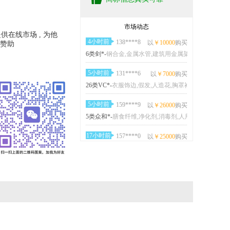
4小时前
157****8
以
￥6000
购买
32类济寿*-
制作无酒精饮料用配料,果汁,果昔,运动饮料,软饮料,能量饮料,瓶装水,果子粉,植物饮料,啤酒
市场动态
供在线市场 , 为他
4小时前
138****8
以
￥10000
购买
找赞助
6类剑*-
钢合金,金属水管,建筑用金属架,五金器具,家具用金属附件,金属门铃（非电动）,金属锁（非电）,金属箱,动物挂铃,普通金属艺术品
5小时前
131****6
以
￥7000
购买
26类VC*-
衣服饰边,假发,人造花,胸罩衬骨,绳编工艺品,花边饰品,衣服装饰品,头发装饰品,鞋饰品（非贵重金属）,服装扣
5小时前
159****9
以
￥26000
购买
5类众和*-
膳食纤维,净化剂,消毒剂,人用药,宠物尿布,婴儿食品,出牙剂,婴儿尿裤,卫生巾
17小时前
157****0
以
￥25000
购买
11类辈*-
灯,冷冻设备和机器,消毒设备,卫生器械和设备,头发用吹风机,电炊具,电加热装置,空气净化装置和机器,电暖器,卫生设备用水管
18小时前
156****5
以
￥24000
购买
5类小*-
药用洗液,消灭有害动物制剂,药用胶囊,牙用光洁剂,人用药,医用营养品,动物用蛋白质补充剂,宠物尿布,卫生巾,膏剂
18小时前
137****0
以
￥10000
购买
24类采迪*-
丝绸（布料）,无纺布,被子,毛巾,浴巾,床单,蚊帐,家具遮盖物,纺织品窗帘,家庭日用纺织品,家庭日用纺织品,家庭日用纺织品
19小时前