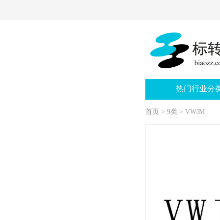
热门行业分
首页
>
9类
>
VWJM