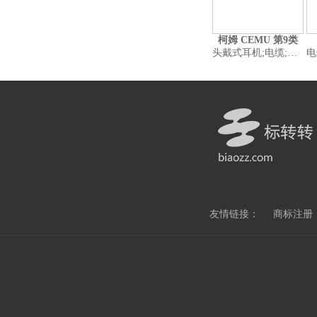
柯姆 CEMU 第9类
头戴式耳机;电缆;插头、插座和其他接触器（电连接）;计算机;移动电话;扬声器音箱;移动电源（可充电电池）;计算机外围设备;卫星导航仪器;智能手机
电子笔(视觉演示装置
友情链接：
商标注册