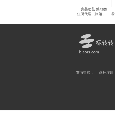
完美功艺 第43类
住所代理（旅馆、供膳寄宿处）;汽车旅馆;茶馆;酒吧服务;餐厅;咖啡馆;假日野营住宿服务;饭店;提供野营场地设施;烹饪设备出租
餐厅;自助餐厅;
友情链接：
商标注册