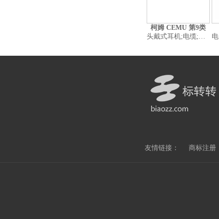
柯姆 CEMU 第9类
头戴式耳机;电缆;插头、插座和其他接触器（电连接）;计算机;移动电话;扬声器音箱;移动电源（可充电电池）;计算机外围设备;卫星导航仪器;智能手机
电子笔(视觉演示装置
友情链接：
商标注册