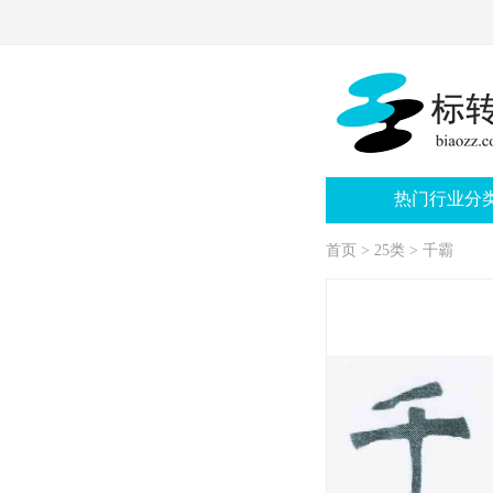
热门行业分
首页
>
25类
>
千霸