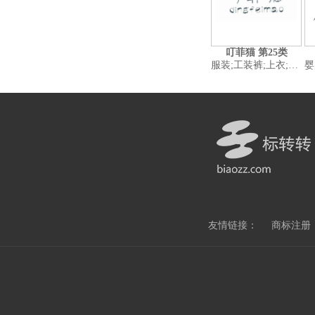
叮菲猫 第25类
服装;工装裤;上衣;童装;睡衣;内裤;婴儿全套衣;鞋(脚上的穿着物);帽子(头戴);袜
婴儿全套衣;领
友情链接：
商标注册