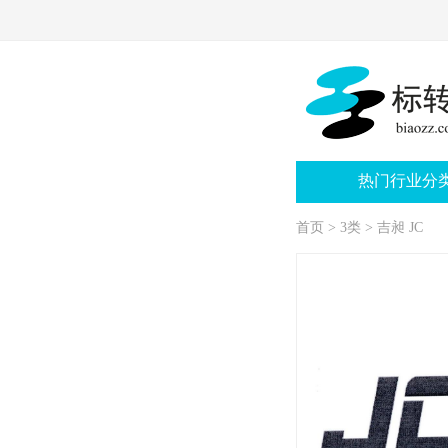
热门行业分
首页
>
3类
>
吉昶 JC