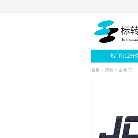
热门行业分
首页
>
25类
>
吉昶 JC