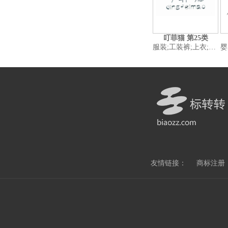
叮菲猫 第25类
服装;工装裤;上衣;童装;睡衣;内裤;婴儿全套衣;鞋(脚上的穿着物);帽子(头戴);袜
婴儿全套衣;领
友情链接：
商标注册